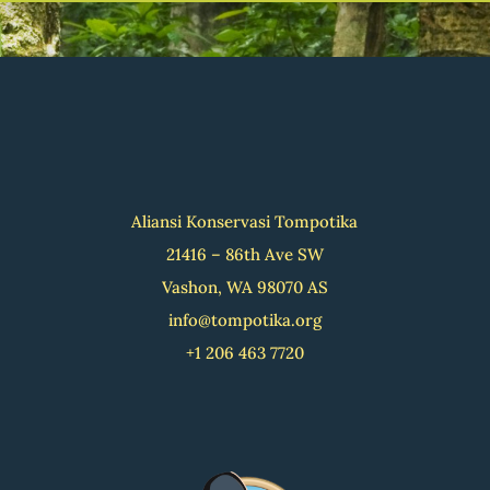
Aliansi Konservasi Tompotika
21416 – 86th Ave SW
Vashon, WA 98070 AS
info@tompotika.org
+1 206 463 7720