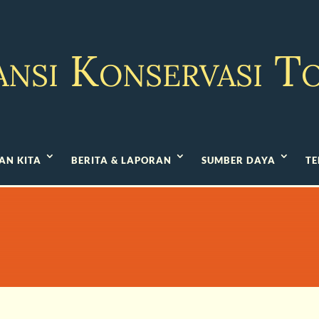
ansi Konservasi T
AN KITA
BERITA & LAPORAN
SUMBER DAYA
TE