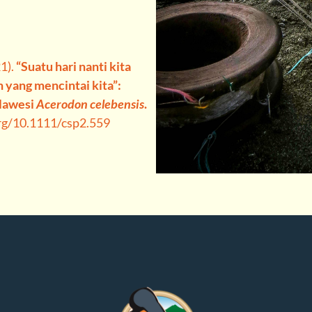
1).
“Suatu hari nanti kita
 yang mencintai kita”:
ulawesi
Acerodon celebensis
.
org/10.1111/csp2.559