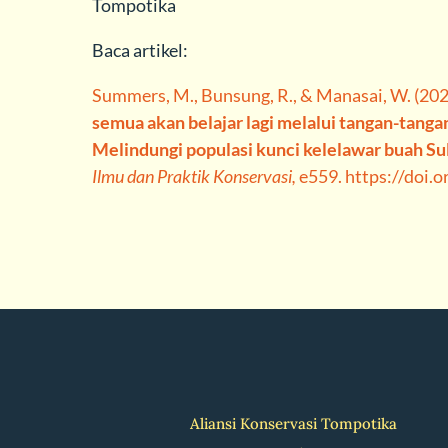
Tompotika
Baca artikel:
Summers, M., Bunsung, R., & Manasai, W. (202
semua akan belajar lagi melalui tangan-tangan
Melindungi populasi kunci kelelawar buah S
Ilmu dan Praktik Konservasi,
e559. https://doi.
Aliansi Konservasi Tompotika