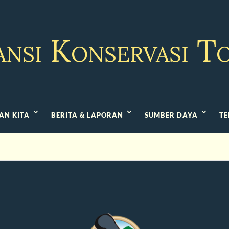
ansi Konservasi T
AN KITA
BERITA & LAPORAN
SUMBER DAYA
TE