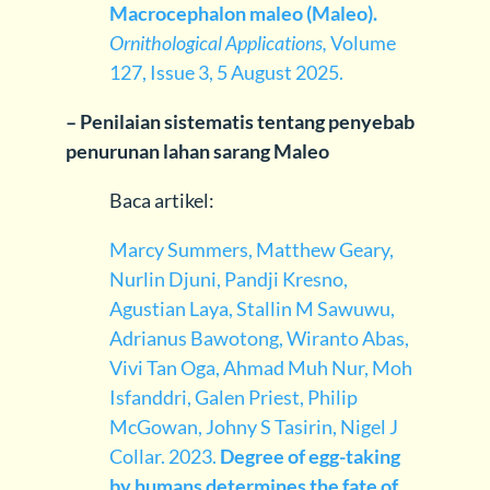
Macrocephalon maleo (Maleo).
Ornithological Applications,
Volume
127, Issue 3, 5 August 2025.
– Penilaian sistematis tentang penyebab
penurunan lahan sarang Maleo
Baca artikel:
Marcy Summers, Matthew Geary,
Nurlin Djuni, Pandji Kresno,
Agustian Laya, Stallin M Sawuwu,
Adrianus Bawotong, Wiranto Abas,
Vivi Tan Oga, Ahmad Muh Nur, Moh
Isfanddri, Galen Priest, Philip
McGowan, Johny S Tasirin, Nigel J
Collar. 2023.
Degree of egg-taking
by humans determines the fate of