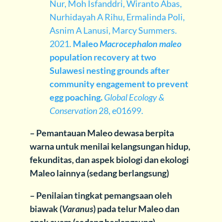
Nur, Moh Isfanddri, Wiranto Abas,
Nurhidayah A Rihu, Ermalinda Poli,
Asnim A Lanusi, Marcy Summers.
2021.
Maleo
Macrocephalon maleo
population recovery at two
Sulawesi nesting grounds after
community engagement to prevent
egg poaching.
Global Ecology &
Conservation
28, e01699.
– Pemantauan Maleo dewasa berpita
warna untuk menilai kelangsungan hidup,
fekunditas, dan aspek biologi dan ekologi
Maleo lainnya (sedang berlangsung)
– Penilaian tingkat pemangsaan oleh
biawak (
Varanus
) pada telur Maleo dan
anak ayam (sedang berlangsung)