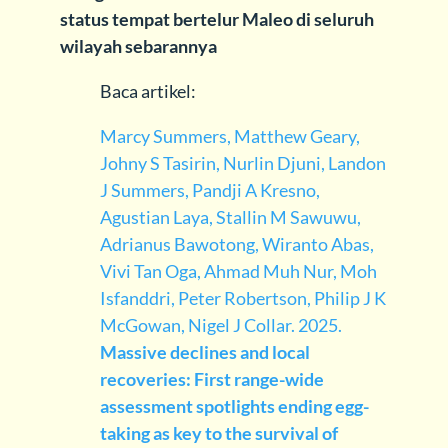
status tempat bertelur Maleo di seluruh
wilayah sebarannya
Baca artikel:
Marcy Summers, Matthew Geary,
Johny S Tasirin, Nurlin Djuni, Landon
J Summers, Pandji A Kresno,
Agustian Laya, Stallin M Sawuwu,
Adrianus Bawotong, Wiranto Abas,
Vivi Tan Oga, Ahmad Muh Nur, Moh
Isfanddri, Peter Robertson, Philip J K
McGowan, Nigel J Collar. 2025.
Massive declines and local
recoveries: First range-wide
assessment spotlights ending egg-
taking as key to the survival of