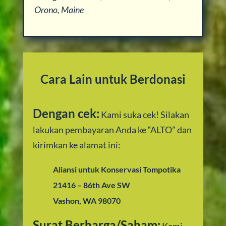
Orono, Maine
Cara Lain untuk Berdonasi
Dengan cek:
Kami suka cek! Silakan
lakukan pembayaran Anda ke “ALTO” dan
kirimkan ke alamat ini:
Aliansi untuk Konservasi Tompotika
21416 – 86th Ave SW
Vashon, WA 98070
Surat Berharga/Saham: