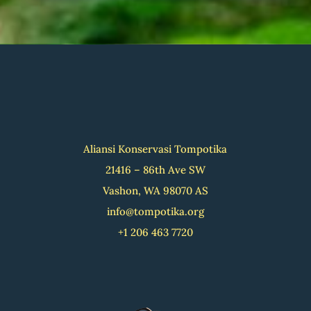
Aliansi Konservasi Tompotika
21416 – 86th Ave SW
Vashon, WA 98070 AS
info@tompotika.org
+1 206 463 7720