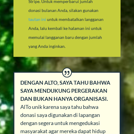
Stripe. Untuk memperbarui jumlah
donasi bulanan Anda, silakan gunakan
tautan ini
untuk membatalkan langganan
Anda, lalu kembali ke halaman ini untuk
memulai langganan baru dengan jumlah
yang Anda inginkan.
DENGAN ALTO, SAYA TAHU BAHWA
SAYA MENDUKUNG PERGERAKAN
DAN BUKAN HANYA ORGANISASI.
AlTo unik karena saya tahu bahwa
donasi saya digunakan di lapangan
dengan segera untuk mengedukasi
masyarakat agar mereka dapat hidup