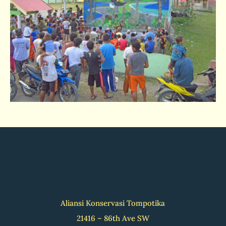
Aliansi Konservasi Tompotika
21416 – 86th Ave SW